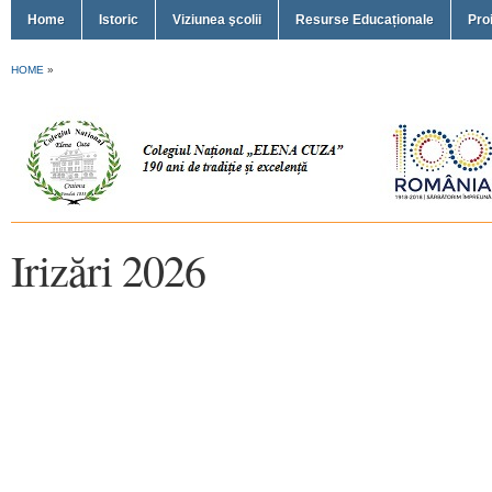
Home
Istoric
Viziunea şcolii
Resurse Educaționale
Pro
HOME
»
Irizări 2026