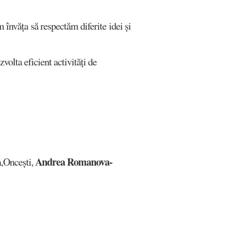
învăța să respectăm diferite idei și
olta eficient activități de
Andrea Romanova-
a,Oncești,