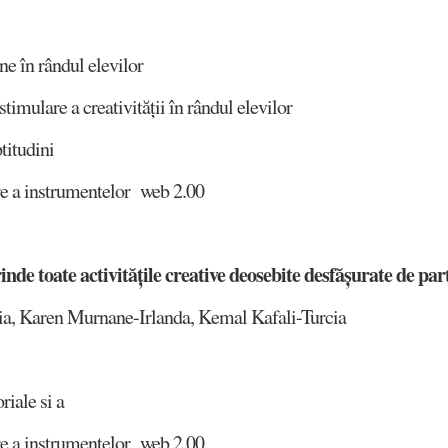
ine în rândul elevilor
timulare a creativității în rândul elevilor
titudini
ire a instrumentelor web 2.00
de toate activitățile creative deosebite desfășurate de par
a, Karen Murnane-Irlanda, Kemal Kafali-Turcia
riale si a
ire a instrumentelor web 2.00