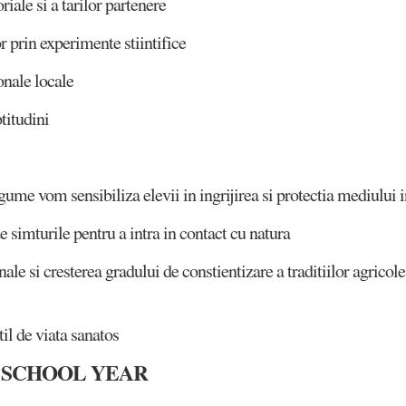
riale si a tarilor partenere
r prin experimente stiintifice
onale locale
titudini
me vom sensibiliza elevii in ingrijirea si protectia mediului in
ze simturile pentru a intra in contact cu natura
nale si cresterea gradului de constientizare a traditiilor agricole
il de viata sanatos
 SCHOOL YEAR