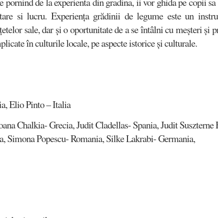
e pornind de la experienta din gradina, ii vor ghida pe copii sa
gustare si lucru. Experiența grădinii de legume este un inst
rețetelor sale, dar și o oportunitate de a se întâlni cu meșteri și
plicate în culturile locale, pe aspecte istorice și culturale.
a, Elio Pinto – Italia
 Ioana Chalkia- Grecia, Judit Cladellas- Spania, Judit Susztern
, Simona Popescu- Romania, Silke Lakrabi- Germania,