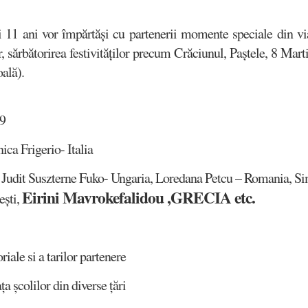
și 11 ani vor împărtăși cu partenerii momente speciale din via
r, sărbătorirea festivităților precum Crăciunul, Paștele, 8 Marti
ală).
19
ca Frigerio- Italia
ia, Judit Suszterne Fuko- Ungaria, Loredana Petcu – Romania,
Eirini Mavrokefalidou
,GRECIA etc.
ești,
riale si a tarilor partenere
a școlilor din diverse țări