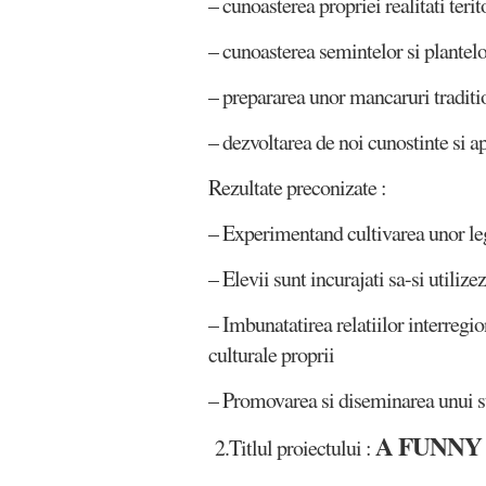
– cunoasterea propriei realitati terito
– cunoasterea semintelor si plantelo
– prepararea unor mancaruri traditi
– dezvoltarea de noi cunostinte si ap
Rezultate preconizate :
– Experimentand cultivarea unor legu
– Elevii sunt incurajati sa-si utilize
– Imbunatatirea relatiilor interregio
culturale proprii
– Promovarea si diseminarea unui st
A FUNNY
2.Titlul proiectului :