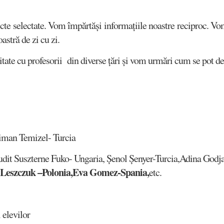
te selectate. Vom împărtăși informațiile noastre reciproc. Vom 
astră de zi cu zi.
ate cu profesorii din diverse țări și vom urmări cum se pot dezv
riman Temizel- Turcia
Judit Suszterne Fuko- Ungaria, Șenol Șenyer-Turcia,Adina Godj
 Leszczuk
–Polonia,Eva Gomez-Spania,
etc.
 elevilor