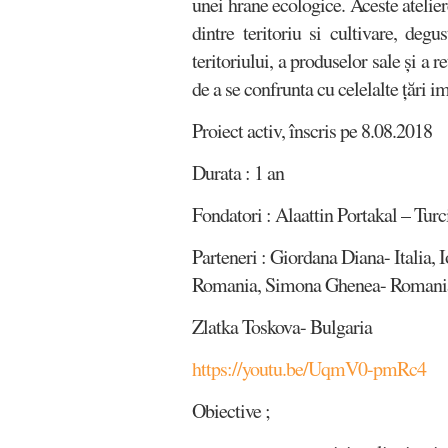
unei hrane ecologice. Aceste atelier
dintre teritoriu si cultivare, de
teritoriului, a produselor sale și a 
de a se confrunta cu celelalte țări im
Proiect activ, înscris pe 8.08.2018
Durata : 1 an
Fondatori : Alaattin Portakal – Turci
Parteneri : Giordana Diana- Italia,
Romania, Simona Ghenea- Romania
Zlatka Toskova- Bulgaria
https://youtu.be/UqmV0-pmRc4
Obiective ;