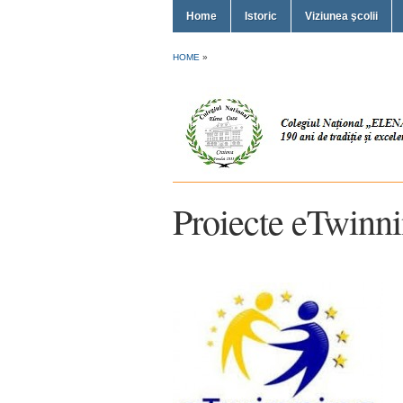
Home
Istoric
Viziunea şcolii
HOME
»
Proiecte eTwinn