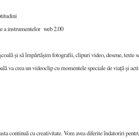
titudini
ire a instrumentelor web 2.00
oală și să împărtășim fotografii, clipuri video, desene, texte sc
oală va crea un videoclip cu momentele speciale de viață și activ
sta continuă cu creativitate. Vom avea diferite îndatoriri pentru 