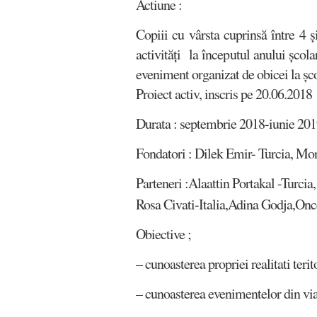
Actiune :
Copiii cu vârsta cuprinsă între 4 
activități la începutul anului școla
eveniment organizat de obicei la șco
Proiect activ, inscris pe 20.06.2018
Durata : septembrie 2018-iunie 20
Fondatori : Dilek Emir- Turcia, Moni
Parteneri :Alaattin Portakal -Turc
Rosa Civati-Italia,Adina Godja,Onc
Obiective ;
– cunoasterea propriei realitati terito
– cunoasterea evenimentelor din viaț