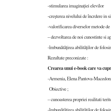
-stimularea imaginației elevilor
-creșterea nivelului de încrdere in s
-valorificarea diverselor metode de s
– dezvoltarea de noi cunostinte si ap
-îmbunătățirea abilităților de folos
Rezultate preconizate :
Crearea unui e-book care va cuprin
-Armenia, Elena Pantova-Macedoni
Obiective ;
– cunoasterea propriei realitati terito
-îmbunătățirea abilităților de folos