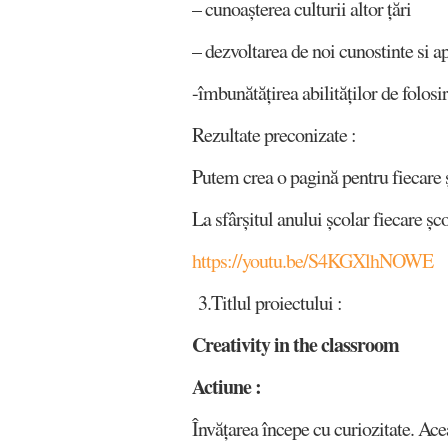
– cunoașterea culturii altor țări
– dezvoltarea de noi cunostinte si ap
-îmbunătățirea abilităților de folos
Rezultate preconizate :
Putem crea o pagină pentru fiecare șc
La sfârșitul anului școlar fiecare șc
https://youtu.be/S4KGXlhNOWE
3.Titlul proiectului :
Creativity in the classroom
Actiune :
Învățarea începe cu curiozitate. Acea