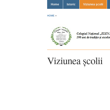
Home
Istoric
Viziunea şcolii
HOME
»
Viziunea școlii