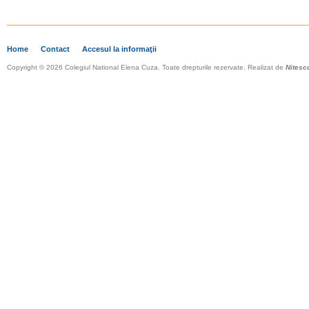
Home
Contact
Accesul la informaţii
Copyright © 2026 Colegiul National Elena Cuza. Toate drepturile rezervate. Realizat de
Nitesc