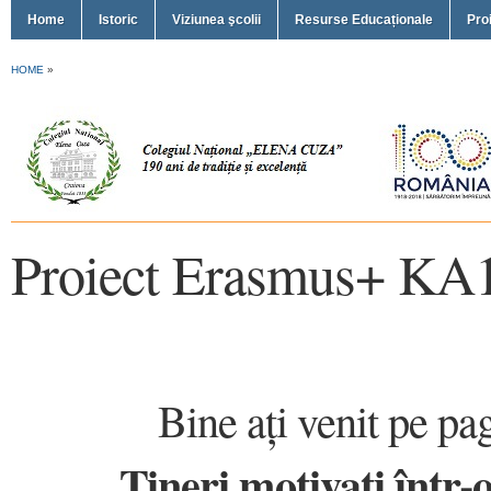
Home
Istoric
Viziunea şcolii
Resurse Educaționale
Pro
HOME
»
Proiect Erasmus+ KA
Bine ați venit pe p
„Tineri motivați într-