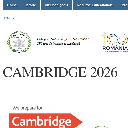
Home
Istoric
Viziunea şcolii
Resurse Educaționale
Pro
HOME
»
CAMBRIDGE 2026