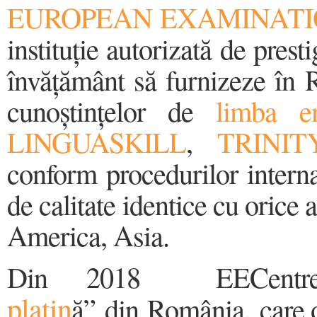
EUROPEAN EXAMINATIO
instituție autorizată de pres
învățământ să furnizeze în 
cunoștințelor de
limba e
LINGUASKILL
,
TRINIT
conform procedurilor internaț
de calitate identice cu orice
America, Asia.
Din 2018 EECentre
platin
ă” din România, care