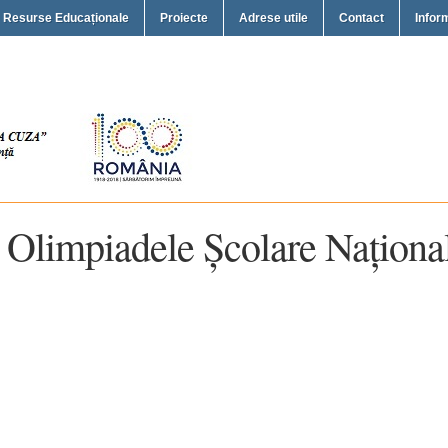
Resurse Educaționale
Proiecte
Adrese utile
Contact
Inform
la Olimpiadele Școlare Naționa