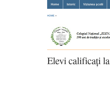
Home
Istoric
Viziunea şcolii
HOME
»
Elevi calificați 