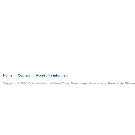
Home
Contact
Accesul la informaţii
Copyright © 2026 Colegiul National Elena Cuza. Toate drepturile rezervate. Realizat de
Nitesc