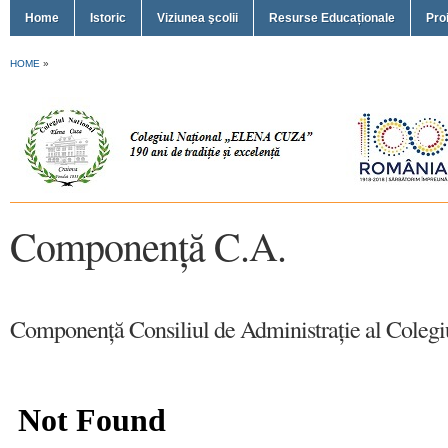
Home
Istoric
Viziunea şcolii
Resurse Educaționale
Pro
HOME
»
Componență C.A.
Componență Consiliul de Administrație al Colegi