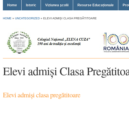
Home
Istoric
Viziunea şcolii
Resurse Educaționale
Pro
HOME
»
UNCATEGORIZED
»
ELEVI ADMIȘI CLASA PREGĂTITOARE
Elevi admiși Clasa Pregătito
Elevi admiși clasa pregătitoare