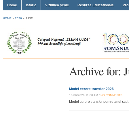
Home
Istoric
Viziunea şcolii
Resurse Educaționale
Pro
HOME
»
2026
»
JUNE
Archive for: 
Model cerere transfer 2026
10/06/2026 11:08 AM /
NO COMMENTS
Model cerere transfer pentru anul șco